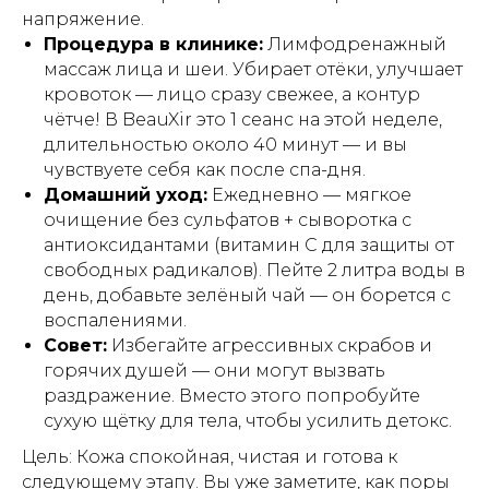
напряжение.
Процедура в клинике:
Лимфодренажный
массаж лица и шеи. Убирает отёки, улучшает
кровоток — лицо сразу свежее, а контур
чётче! В BeauXir это 1 сеанс на этой неделе,
длительностью около 40 минут — и вы
чувствуете себя как после спа-дня.
Домашний уход:
Ежедневно — мягкое
очищение без сульфатов + сыворотка с
антиоксидантами (витамин C для защиты от
свободных радикалов). Пейте 2 литра воды в
день, добавьте зелёный чай — он борется с
воспалениями.
Совет:
Избегайте агрессивных скрабов и
горячих душей — они могут вызвать
раздражение. Вместо этого попробуйте
сухую щётку для тела, чтобы усилить детокс.
Цель: Кожа спокойная, чистая и готова к
следующему этапу. Вы уже заметите, как поры