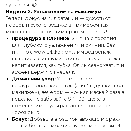
сужаются! 😌
Неделя 2: Увлажнение на максимум
Теперь фокус на гидратации — сухость от
нервов и сухого воздуха в примерочных
может стать настоящим врагом невесты!
Процедура в клинике:
SkinHale-терапия
для глубокого увлажнения и сияния. Без
игл, но с wow-эффектом: лимфодренаж +
питание активными компонентами — кожа
напитывается, как губка. Один сеанс хватит, и
эффект держится неделю.
Домашний уход:
Утром — крем с
гиалуроновой кислотой (для "подушки" под
макияжем), вечером — ночная маска 2 раза в
неделю. Не забывайте SPF 30+ даже в
помещении — ультрафиолет проникает
через окна!
Бонус:
Добавьте в рацион авокадо и орехи
— они богаты жирами для кожи изнутри. И