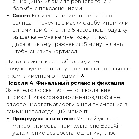
с ниацинамидом для ровного тона и
борьбы с покраснениями.
Совет:
Если есть пигментные пятна от
солнца — точечные маски с арбутином или
витамином C. И спите 8 часов под подушку
из шёлка — она не мнёт кожу. Плюс,
дыхательные упражнения: 5 минут в день,
чтобы снизить кортизол.
Лицо засияет, как на обложке, и вы
почувствуете прилив уверенности. Готовьтесь
к комплиментам от подруг! 🌟
Неделя 4: Финальный релакс и фиксация
За неделю до свадьбы — только лёгкие
штрихи. Никаких экспериментов, чтобы не
спровоцировать аллергию или высыпания в
самый неподходящий момент!
Процедура в клинике:
Мягкий уход на
микронизированном коллагене BeauXir —
увлажнение без восстановления, плюс