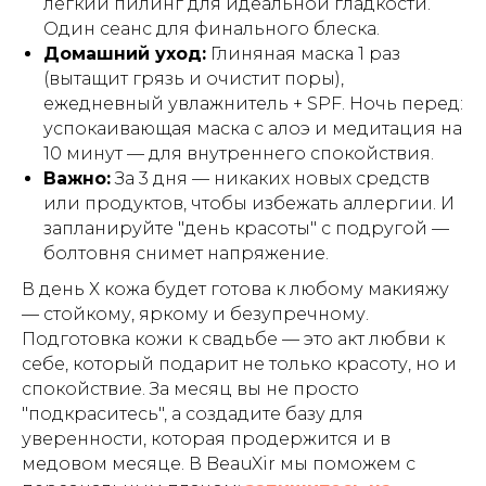
лёгкий пилинг для идеальной гладкости.
Один сеанс для финального блеска.
Домашний уход:
Глиняная маска 1 раз
(вытащит грязь и очистит поры),
ежедневный увлажнитель + SPF. Ночь перед:
успокаивающая маска с алоэ и медитация на
10 минут — для внутреннего спокойствия.
Важно:
За 3 дня — никаких новых средств
или продуктов, чтобы избежать аллергии. И
запланируйте "день красоты" с подругой —
болтовня снимет напряжение.
В день Х кожа будет готова к любому макияжу
— стойкому, яркому и безупречному.
Подготовка кожи к свадьбе — это акт любви к
себе, который подарит не только красоту, но и
спокойствие. За месяц вы не просто
"подкраситесь", а создадите базу для
уверенности, которая продержится и в
медовом месяце. В BeauXir мы поможем с