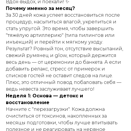
Вдох-выдох, и поехали! ✨
Почему именно за месяц?
За 30 дней кожа успеет восстановиться после
процедур, насытиться влагой, укрепиться и
стать упругой. Это время, чтобы завершить
"тяжёлую артиллерию" (типа пилингов или
инъекций) и перейти к мягкому уходу.
Результат? Ровный тон, отсутствие высыпаний,
свежий румянец и glow, который держится
весь день — от церемонии до банкета. А если
добавить релакс, стресс от примерок и
списков гостей не оставит следов на лице.
Плюс, это отличный повод побаловать себя —
ведь невеста заслуживает лучшего!
Неделя 1: Основа — детокс и
восстановление
Начните с "перезагрузки". Кожа должна
очиститься от токсинов, накопленных за
месяцы подготовки, чтобы лучше впитывать
полезное и не реагировать на нервное