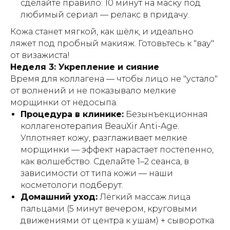
сделайте правило: 10 минут на маску под
любимый сериал — релакс в придачу.
Кожа станет мягкой, как шёлк, и идеально
ляжет под пробный макияж. Готовьтесь к "вау"
от визажиста!
Неделя 3: Укрепление и сияние
Время для коллагена — чтобы лицо не "устало"
от волнений и не показывало мелкие
морщинки от недосыпа.
Процедура в клинике:
Безынъекционная
коллагенотерапия BeauXir Anti-Age.
Уплотняет кожу, разглаживает мелкие
морщинки — эффект нарастает постепенно,
как волшебство. Сделайте 1–2 сеанса, в
зависимости от типа кожи — наши
косметологи подберут.
Домашний уход:
Лёгкий массаж лица
пальцами (5 минут вечером, круговыми
движениями от центра к ушам) + сыворотка